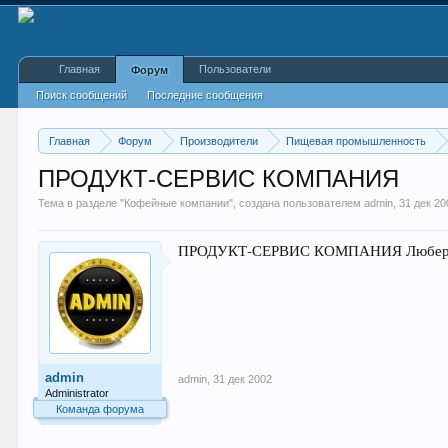
Главная
Пользователи
Форум
Поиск сообщений
Последние сообщения
Главная
Форум
Производители
Пищевая промышленность
ПРОДУКТ-СЕРВИС КОМПАНИЯ
Тема в разделе "
Кофейные компании
", создана пользователем
admin
,
31 дек 20
ПРОДУКТ-СЕРВИС КОМПАНИЯ Люберцы г
admin
admin
,
31 дек 2002
Administrator
Команда форума