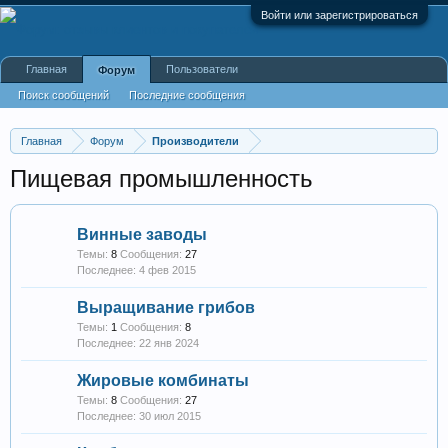
Войти или зарегистрироваться
Главная
Пользователи
Форум
Поиск сообщений
Последние сообщения
Главная
Форум
Производители
Пищевая промышленность
Винные заводы
Темы:
8
Сообщения:
27
4 фев 2015
Выращивание грибов
Темы:
1
Сообщения:
8
22 янв 2024
Жировые комбинаты
Темы:
8
Сообщения:
27
30 июл 2015