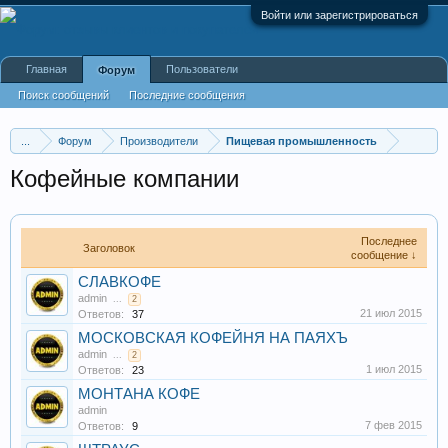
Войти или зарегистрироваться
Главная
Пользователи
Форум
Поиск сообщений
Последние сообщения
...
Форум
Производители
Пищевая промышленность
Кофейные компании
Последнее
Заголовок
сообщение ↓
СЛАВКОФЕ
admin
...
2
21 июл 2015
Ответов:
37
МОСКОВСКАЯ КОФЕЙНЯ НА ПАЯХЪ
admin
...
2
1 июл 2015
Ответов:
23
МОНТАНА КОФЕ
admin
7 фев 2015
Ответов:
9