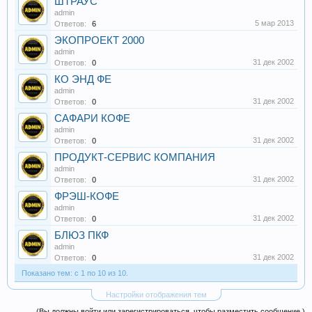
ШТРАУС
admin
5 мар 2013
Ответов:
6
ЭКОПРОЕКТ 2000
admin
31 дек 2002
Ответов:
0
КО ЭНД ФЕ
admin
31 дек 2002
Ответов:
0
САФАРИ КОФЕ
admin
31 дек 2002
Ответов:
0
ПРОДУКТ-СЕРВИС КОМПАНИЯ
admin
31 дек 2002
Ответов:
0
ФРЭШ-КОФЕ
admin
31 дек 2002
Ответов:
0
БЛЮЗ ПКФ
admin
31 дек 2002
Ответов:
0
Показано тем: с 1 по 10 из 10.
Настройки отображения тем
(Вы должны войти или зарегистрироваться, чтобы разместить сообщение.)