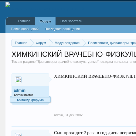
Главная
Пользователи
Форум
Поиск сообщений
Последние сообщения
Главная
Форум
Медучреждения
Поликлиники, диспансеры, тр
ХИМКИНСКИЙ ВРАЧЕБНО-ФИЗКУЛ
Тема в разделе "
Диспансеры врачебно-физкультурные
", создана пользовател
ХИМКИНСКИЙ ВРАЧЕБНО-ФИЗКУЛЬТУРНЫЙ 
admin
Administrator
Команда форума
admin
,
31 дек 2002
Сын проходит 2 раза в год диспансериз