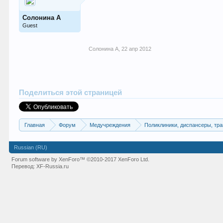
Солонина А
Guest
Солонина А
,
22 апр 2012
Поделиться этой страницей
Главная
Форум
Медучреждения
Поликлиники, диспансеры, тр
Russian (RU)
Forum software by XenForo™
©2010-2017 XenForo Ltd.
Перевод:
XF-Russia.ru