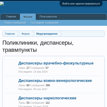
Войти или зарегистрироваться
Главная
Пользователи
Форум
Поиск сообщений
Последние сообщения
Главная
Форум
Медучреждения
Поликлиники, диспансеры,
травмпункты
Диспансеры врачебно-физкультурные
Темы:
17
Сообщения:
57
13 апр 2015
Диспансеры кожно-венерологические
Темы:
60
Сообщения:
390
30 сен 2017
Диспансеры наркологические
Темы:
53
Сообщения:
112
10 мар 2024