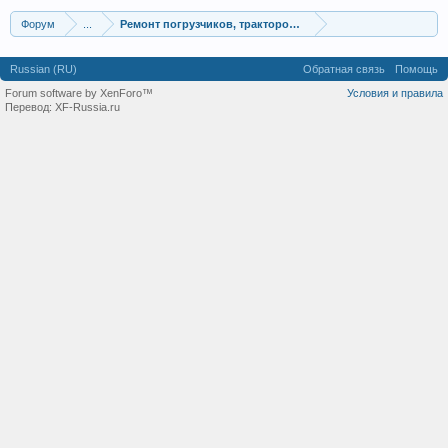
Форум
...
Ремонт погрузчиков, тракторов, подъемно-транспортн
Russian (RU)
Обратная связь
Помощь
Forum software by XenForo™
Условия и правила
Перевод:
XF-Russia.ru