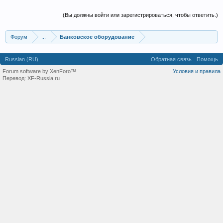
(Вы должны войти или зарегистрироваться, чтобы ответить.)
Форум
...
Банковское оборудование
Russian (RU)
Обратная связь
Помощь
Forum software by XenForo™
Условия и правила
Перевод:
XF-Russia.ru