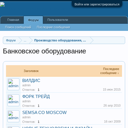
Войти или зарегистрироваться
Главная
Пользователи
Форум
Поиск сообщений
Последние сообщения
Форум
...
Производство оборудования, оборудование для произв
Банковское оборудование
Последнее
Заголовок
сообщение ↓
ВИЛДИС
admin
15 июн 2015
Ответов:
1
ФОРК ТРЕЙД
admin
26 апр 2010
Ответов:
1
SEMSA CO MOSCOW
admin
16 окт 2009
Ответов:
1