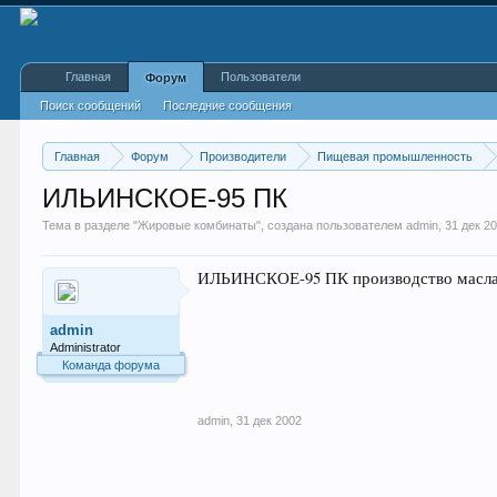
Главная
Пользователи
Форум
Поиск сообщений
Последние сообщения
Главная
Форум
Производители
Пищевая промышленность
ИЛЬИНСКОЕ-95 ПК
Тема в разделе "
Жировые комбинаты
", создана пользователем
admin
,
31 дек 2
ИЛЬИНСКОЕ-95 ПК производство масла, м
admin
Administrator
Команда форума
admin
,
31 дек 2002