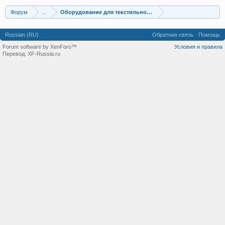
Форум
...
Оборудование для текстильной промышленности
Russian (RU)
Обратная связь
Помощь
Forum software by XenForo™
Условия и правила
Перевод:
XF-Russia.ru