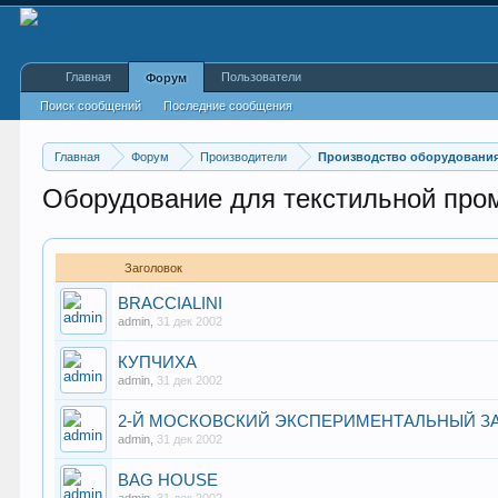
Главная
Пользователи
Форум
Поиск сообщений
Последние сообщения
Главная
Форум
Производители
Производство оборудования
Оборудование для текстильной пр
Заголовок
BRACCIALINI
admin
,
31 дек 2002
КУПЧИХА
admin
,
31 дек 2002
2-Й МОСКОВСКИЙ ЭКСПЕРИМЕНТАЛЬНЫЙ З
admin
,
31 дек 2002
BAG HOUSE