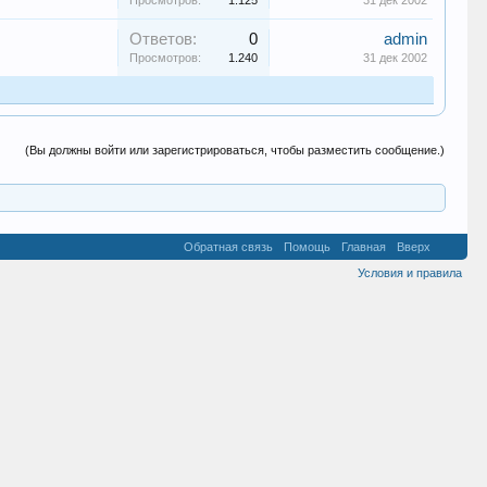
Просмотров:
1.125
31 дек 2002
Ответов:
0
admin
Просмотров:
1.240
31 дек 2002
(Вы должны войти или зарегистрироваться, чтобы разместить сообщение.)
Обратная связь
Помощь
Главная
Вверх
Условия и правила