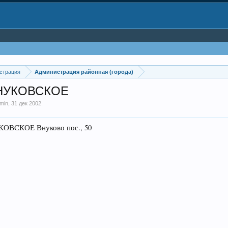
страция
Администрация районная (города)
НУКОВСКОЕ
min
,
31 дек 2002
.
СКОЕ Внуково пос., 50