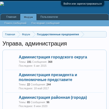
Войти или зарегистрироваться
Главная
Пользователи
Форум
Поиск сообщений
Последние сообщения
Главная
Форум
Государственные предприятия
Управа, администрация
Администрация городского округа
Темы:
191
Сообщения:
368
6 авг 2015
Администрация президента и
полномочные представите
Темы:
22
Сообщения:
244
18 май 2017
Администрация районная (города)
Темы:
65
Сообщения:
96
8 июн 2020