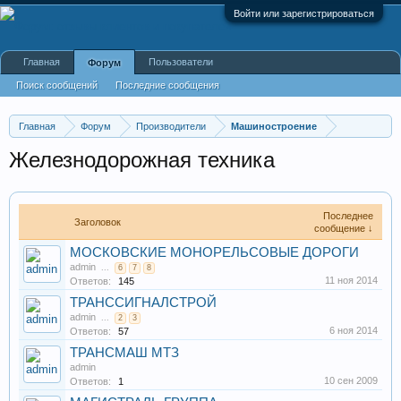
Войти или зарегистрироваться
Главная
Пользователи
Форум
Поиск сообщений
Последние сообщения
Главная
Форум
Производители
Машиностроение
Железнодорожная техника
Последнее
Заголовок
сообщение ↓
МОСКОВСКИЕ МОНОРЕЛЬСОВЫЕ ДОРОГИ
admin
...
6
7
8
11 ноя 2014
Ответов:
145
ТРАНССИГНАЛСТРОЙ
admin
...
2
3
6 ноя 2014
Ответов:
57
ТРАНСМАШ МТЗ
admin
10 сен 2009
Ответов:
1