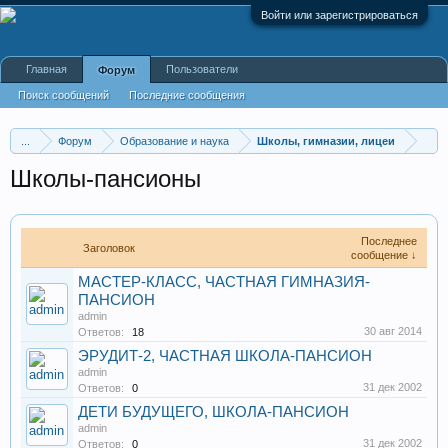
Войти или зарегистрироваться
Главная
Пользователи
Форум
Поиск сообщений
Последние сообщения
...
Форум
Образование и наука
Школы, гимназии, лицеи
Школы-пансионы
Последнее
Заголовок
сообщение ↓
МАСТЕР-КЛАСС, ЧАСТНАЯ ГИМНАЗИЯ-
ПАНСИОН
admin
30 авг 2014
Ответов:
18
ЭРУДИТ-2, ЧАСТНАЯ ШКОЛА-ПАНСИОН
admin
31 дек 2002
Ответов:
0
ДЕТИ БУДУЩЕГО, ШКОЛА-ПАНСИОН
admin
31 дек 2002
Ответов:
0