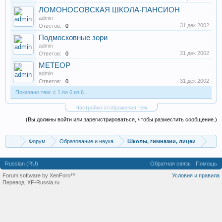
ЛОМОНОСОВСКАЯ ШКОЛА-ПАНСИОН
admin
31 дек 2002
Ответов:
0
Подмосковные зори
admin
31 дек 2002
Ответов:
0
МЕТЕОР
admin
31 дек 2002
Ответов:
0
Показано тем: с 1 по 6 из 6.
Настройки отображения тем
(Вы должны войти или зарегистрироваться, чтобы разместить сообщение.)
...
Форум
Образование и наука
Школы, гимназии, лицеи
Russian (RU)
Обратная связь
Помощь
Forum software by XenForo™
Условия и правила
Перевод:
XF-Russia.ru