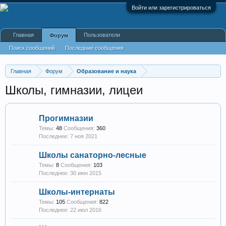
Войти или зарегистрироваться
Главная
Пользователи
Форум
Поиск сообщений
Последние сообщения
Главная
Форум
Образование и наука
Школы, гимназии, лицеи
Прогимназии
Темы:
48
Сообщения:
360
7 ноя 2021
Школы санаторно-лесные
Темы:
8
Сообщения:
103
30 июн 2015
Школы-интернаты
Темы:
105
Сообщения:
822
22 июл 2016