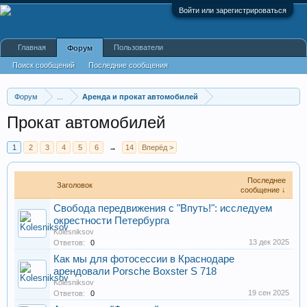
Войти или зарегистрироваться
Главная
Пользователи
Форум
Поиск сообщений
Последние сообщения
Форум
...
Аренда и прокат автомобилей
Прокат автомобилей
1
2
3
4
5
6
→
14
Вперёд >
Последнее
Заголовок
сообщение ↓
Свобода передвижения с "Впуть!": исследуем
окрестности Петербурга
Kolesniksov
13 дек 2025
Ответов:
0
Как мы для фотосессии в Краснодаре
арендовали Porsche Boxster S 718
Kolesniksov
19 сен 2025
Ответов:
0