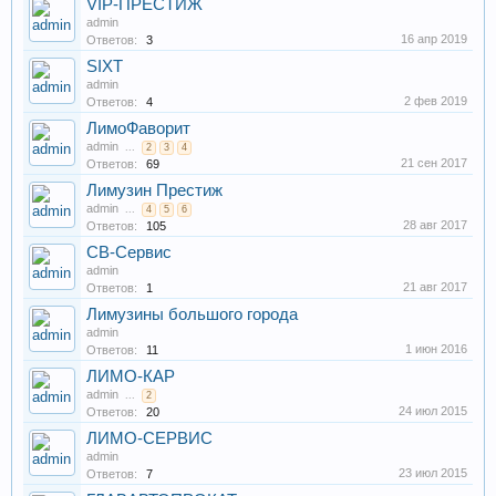
VIP-ПРЕСТИЖ
admin
16 апр 2019
Ответов:
3
SIXT
admin
2 фев 2019
Ответов:
4
ЛимоФаворит
admin
...
2
3
4
21 сен 2017
Ответов:
69
Лимузин Престиж
admin
...
4
5
6
28 авг 2017
Ответов:
105
СВ-Сервис
admin
21 авг 2017
Ответов:
1
Лимузины большого города
admin
1 июн 2016
Ответов:
11
ЛИМО-КАР
admin
...
2
24 июл 2015
Ответов:
20
ЛИМО-СЕРВИС
admin
23 июл 2015
Ответов:
7