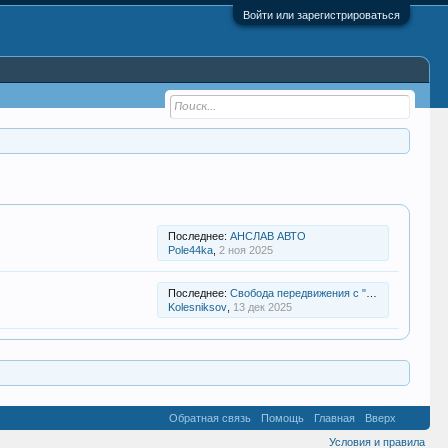
Войти или зарегистрироваться
Последнее:
АНСЛАВ АВТО
Pole44ka
,
2 ноя 2025
Последнее:
Свобода передвижения с "Впуть!": исследуем окрестности Петербурга
Kolesniksov
,
13 дек 2025
Обратная связь
Помощь
Главная
Вверх
Условия и правила