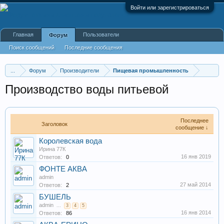
Войти или зарегистрироваться
Главная
Пользователи
Форум
Поиск сообщений
Последние сообщения
...
Форум
Производители
Пищевая промышленность
Производство воды питьевой
Последнее
Заголовок
сообщение ↓
Королевская вода
Ирина 77К
16 янв 2019
Ответов:
0
ФОНТЕ АКВА
admin
27 май 2014
Ответов:
2
БУШЕЛЬ
admin
...
3
4
5
16 янв 2014
Ответов:
86