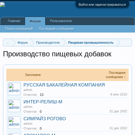
Войти или зарегистрироваться
Главная
Пользователи
Форум
Поиск сообщений
Последние сообщения
...
Форум
Производители
Пищевая промышленность
Производство пищевых добавок
Последнее
Заголовок
сообщение ↓
РУССКАЯ БАКАЛЕЙНАЯ КОМПАНИЯ
admin
8 июн 2016
Ответов:
13
ИНТЕР-РЕЛИШ-М
admin
31 дек 2002
Ответов:
0
СИМРАЙЗ РОГОВО
admin
31 дек 2002
Ответов:
0