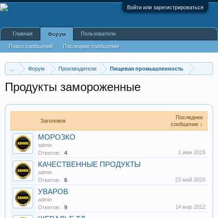
Войти или зарегистрироваться
Главная
Пользователи
Форум
Поиск сообщений
Последние сообщения
...
Форум
Производители
Пищевая промышленность
Продукты замороженные
Последнее
Заголовок
сообщение ↓
МОРОЗКО
admin
1 июн 2015
Ответов:
4
КАЧЕСТВЕННЫЕ ПРОДУКТЫ
admin
23 май 2015
Ответов:
6
УВАРОВ
admin
14 мар 2012
Ответов:
9