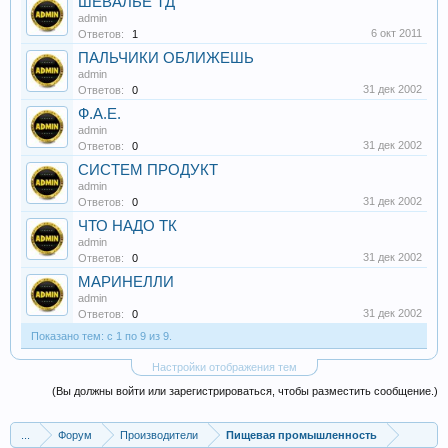
ШЕВАЛЬЕ ТД
admin
6 окт 2011
Ответов:
1
ПАЛЬЧИКИ ОБЛИЖЕШЬ
admin
31 дек 2002
Ответов:
0
Ф.А.Е.
admin
31 дек 2002
Ответов:
0
СИСТЕМ ПРОДУКТ
admin
31 дек 2002
Ответов:
0
ЧТО НАДО ТК
admin
31 дек 2002
Ответов:
0
МАРИНЕЛЛИ
admin
31 дек 2002
Ответов:
0
Показано тем: с 1 по 9 из 9.
Настройки отображения тем
(Вы должны войти или зарегистрироваться, чтобы разместить сообщение.)
...
Форум
Производители
Пищевая промышленность