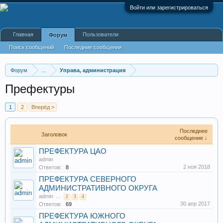
Войти или зарегистрироваться
Главная
Пользователи
Форум
Поиск сообщений
Последние сообщения
Форум
...
Управа, администрация
Префектуры
1
2
Вперёд >
Последнее
Заголовок
сообщение ↓
ПРЕФЕКТУРА ЦАО
admin
2 ноя 2018
Ответов:
8
ПРЕФЕКТУРА СЕВЕРНОГО
АДМИНИСТРАТИВНОГО ОКРУГА
admin
...
2
3
4
30 апр 2017
Ответов:
69
ПРЕФЕКТУРА ЮЖНОГО