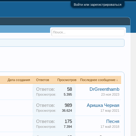
Войти или зарегистрироваться
Дата создания
Ответов
Просмотров
Последнее сообщение ↓
Ответов:
58
DrGreenthamb
Просмотров:
5.395
23 ноя 2023
Ответов:
989
Аришка Черная
Просмотров:
36.624
17 мар 2021
Ответов:
175
Песня
Просмотров:
7.394
17 май 2018