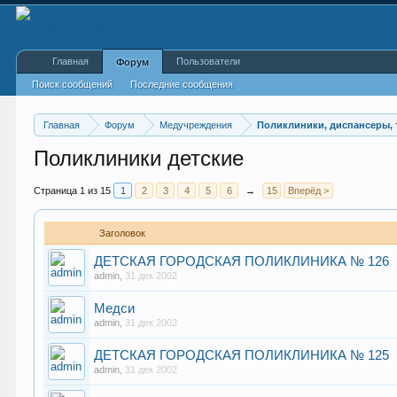
Главная
Пользователи
Форум
Поиск сообщений
Последние сообщения
Главная
Форум
Медучреждения
Поликлиники, диспансеры,
Поликлиники детские
Страница 1 из 15
1
2
3
4
5
6
→
15
Вперёд >
Заголовок
ДЕТСКАЯ ГОРОДСКАЯ ПОЛИКЛИНИКА № 126
admin
,
31 дек 2002
Медси
admin
,
31 дек 2002
ДЕТСКАЯ ГОРОДСКАЯ ПОЛИКЛИНИКА № 125
admin
,
31 дек 2002