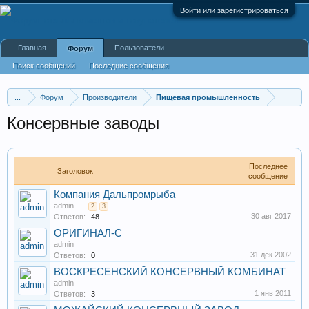
Войти или зарегистрироваться
Главная
Пользователи
Форум
Поиск сообщений
Последние сообщения
...
Форум
Производители
Пищевая промышленность
Консервные заводы
Последнее
Заголовок
сообщение
Компания Дальпромрыба
admin
...
2
3
30 авг 2017
Ответов:
48
ОРИГИНАЛ-С
admin
31 дек 2002
Ответов:
0
ВОСКРЕСЕНСКИЙ КОНСЕРВНЫЙ КОМБИНАТ
admin
1 янв 2011
Ответов:
3