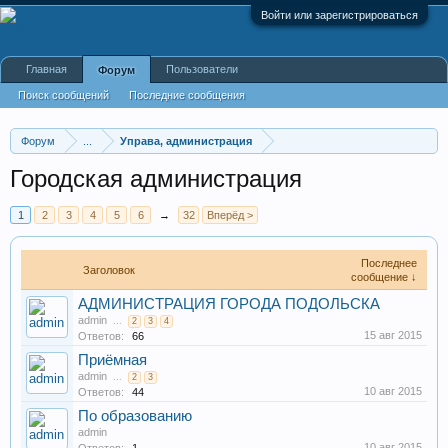
Войти или зарегистрироваться
Главная
Пользователи
Форум
Поиск сообщений
Последние сообщения
Форум
...
Управа, администрация
Городская администрация
1
2
3
4
5
6
→
32
Вперёд >
Последнее
Заголовок
сообщение ↓
АДМИНИСТРАЦИЯ ГОРОДА ПОДОЛЬСКА
admin
...
2
3
4
15 авг 2015
Ответов:
66
Приёмная
admin
...
2
3
10 авг 2015
Ответов:
44
По образованию
admin
10 авг 2015