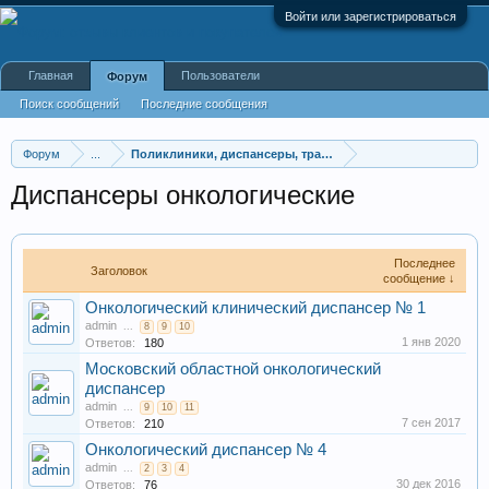
Войти или зарегистрироваться
Главная
Пользователи
Форум
Поиск сообщений
Последние сообщения
Форум
...
Поликлиники, диспансеры, травмпункты
Диспансеры онкологические
Последнее
Заголовок
сообщение ↓
Онкологический клинический диспансер № 1
admin
...
8
9
10
1 янв 2020
Ответов:
180
Московский областной онкологический
диспансер
admin
...
9
10
11
7 сен 2017
Ответов:
210
Онкологический диспансер № 4
admin
...
2
3
4
30 дек 2016
Ответов:
76