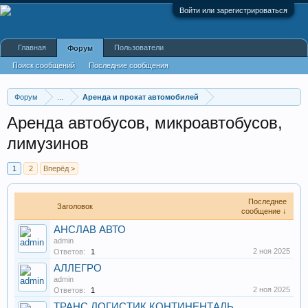
Войти или зарегистрироваться
Главная
Пользователи
Форум
Поиск сообщений
Последние сообщения
Форум
...
Аренда и прокат автомобилей
Аренда автобусов, микроавтобусов,
лимузинов
1
2
Вперёд >
Последнее
Заголовок
сообщение ↓
АНСЛАВ АВТО
admin
2 ноя 2025
Ответов:
1
АЛЛЕГРО
admin
2 ноя 2025
Ответов:
1
ТРАНС ЛОГИСТИК КОНТИНЕНТАЛЬ