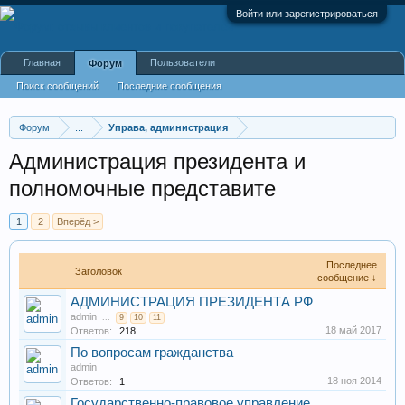
Войти или зарегистрироваться
Главная
Пользователи
Форум
Поиск сообщений
Последние сообщения
Форум
...
Управа, администрация
Администрация президента и
полномочные представите
1
2
Вперёд >
Последнее
Заголовок
сообщение ↓
АДМИНИСТРАЦИЯ ПРЕЗИДЕНТА РФ
admin
...
9
10
11
18 май 2017
Ответов:
218
По вопросам гражданства
admin
18 ноя 2014
Ответов:
1
Государственно-правовое управление