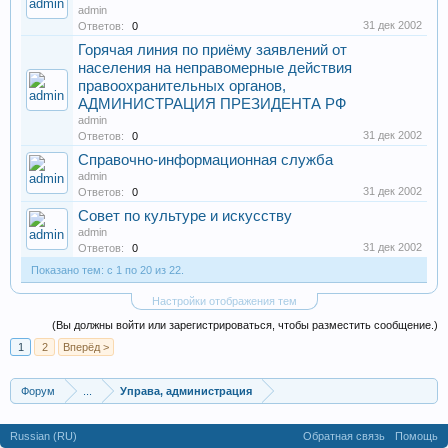
admin
31 дек 2002
Ответов:
0
Горячая линия по приёму заявлений от
населения на неправомерные действия
правоохранительных органов,
АДМИНИСТРАЦИЯ ПРЕЗИДЕНТА РФ
admin
31 дек 2002
Ответов:
0
Справочно-информационная служба
admin
31 дек 2002
Ответов:
0
Совет по культуре и искусству
admin
31 дек 2002
Ответов:
0
Показано тем: с 1 по 20 из 22.
Настройки отображения тем
(Вы должны войти или зарегистрироваться, чтобы разместить сообщение.)
1
2
Вперёд >
Форум
...
Управа, администрация
Russian (RU)
Обратная связь
Помощь