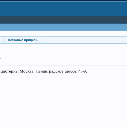
и
Легковые прицепы
2
.
терны Москва, Ленинградское шоссе, 43-А