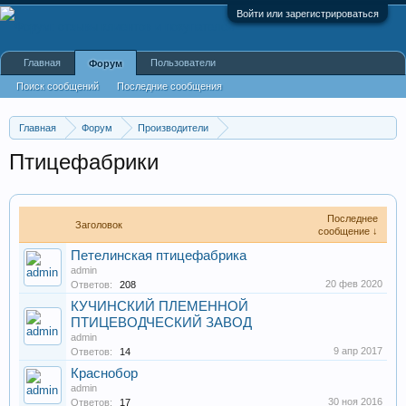
Войти или зарегистрироваться
Главная
Пользователи
Форум
Поиск сообщений
Последние сообщения
Главная
Форум
Производители
Пищевая промышленность
Птицефабрики
Последнее
Заголовок
сообщение ↓
Петелинская птицефабрика
admin
20 фев 2020
Ответов:
208
КУЧИНСКИЙ ПЛЕМЕННОЙ
ПТИЦЕВОДЧЕСКИЙ ЗАВОД
admin
9 апр 2017
Ответов:
14
Краснобор
admin
30 ноя 2016
Ответов:
17