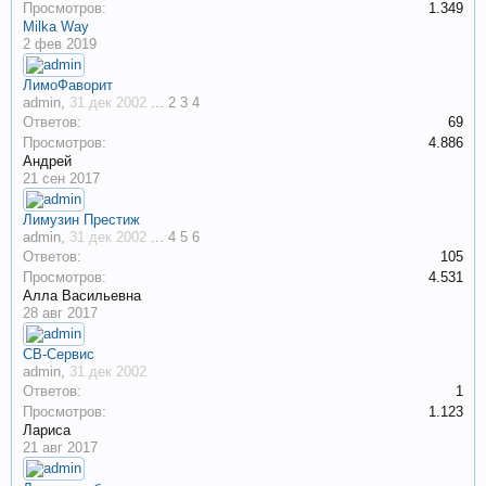
Просмотров:
1.349
Milka Way
2 фев 2019
ЛимоФаворит
admin
,
31 дек 2002
...
2
3
4
Ответов:
69
Просмотров:
4.886
Андрей
21 сен 2017
Лимузин Престиж
admin
,
31 дек 2002
...
4
5
6
Ответов:
105
Просмотров:
4.531
Алла Васильевна
28 авг 2017
СВ-Сервис
admin
,
31 дек 2002
Ответов:
1
Просмотров:
1.123
Лариса
21 авг 2017