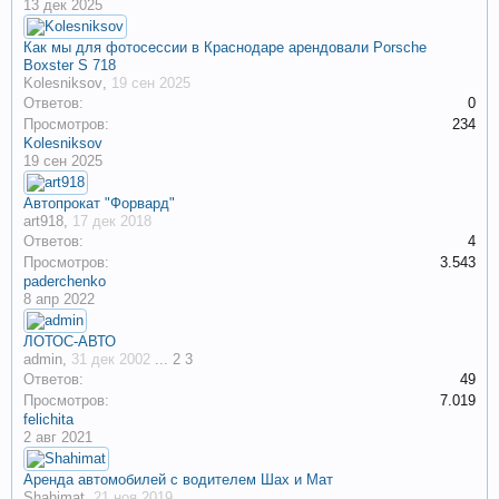
13 дек 2025
Как мы для фотосессии в Краснодаре арендовали Porsche
Boxster S 718
Kolesniksov
,
19 сен 2025
Ответов:
0
Просмотров:
234
Kolesniksov
19 сен 2025
Автопрокат "Форвард"
art918
,
17 дек 2018
Ответов:
4
Просмотров:
3.543
paderchenko
8 апр 2022
ЛОТОС-АВТО
admin
,
31 дек 2002
...
2
3
Ответов:
49
Просмотров:
7.019
felichita
2 авг 2021
Аренда автомобилей с водителем Шах и Мат
Shahimat
,
21 ноя 2019