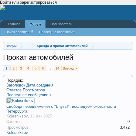
Войти или зарегистрироваться
Главная
Пользователи
Форум
Поиск сообщений
Последние сообщения
Форум
...
Аренда и прокат автомобилей
Прокат автомобилей
1
2
3
4
5
6
→
14
Вперёд >
Порядок:
Заголовок
Дата создания
Ответов
Просмотров
Последнее сообщение ↓
Свобода передвижения с "Впуть!": исследуем окрестности
Петербурга
Kolesniksov
,
13 дек 2025
Ответов:
0
Просмотров:
3.472
Kolesniksov