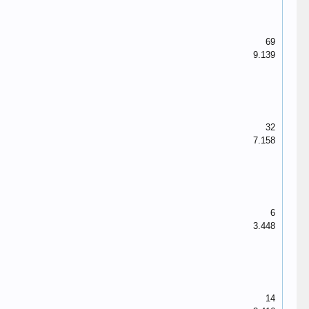
69
9.139
32
7.158
6
3.448
14