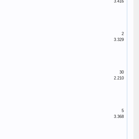
3.416
2
3.329
30
2.210
5
3.368