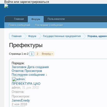
Войти или зарегистрироваться
Главная
Пользователи
Форум
Поиск сообщений
Последние сообщения
Главная
Форум
Государственные предприятия
Управа, адми
Префектуры
Страница 1 из 2
1
2
Вперёд >
Порядок:
Заголовок
Дата создания
Ответов
Просмотров
Последнее сообщение ↓
ПРЕФЕКТУРА ЦАО
admin
,
31 дек 2002
Ответов:
Просмотров:
JamesEnedy
2 ноя 2018