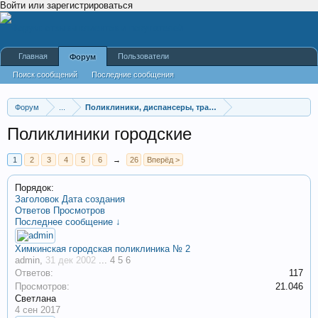
Войти или зарегистрироваться
Главная
Пользователи
Форум
Поиск сообщений
Последние сообщения
Форум
...
Поликлиники, диспансеры, травмпункты
Поликлиники городские
1
2
3
4
5
6
→
26
Вперёд >
Порядок:
Заголовок
Дата создания
Ответов
Просмотров
Последнее сообщение ↓
Химкинская городская поликлиника № 2
admin
,
31 дек 2002
...
4
5
6
Ответов:
117
Просмотров:
21.046
Светлана
4 сен 2017