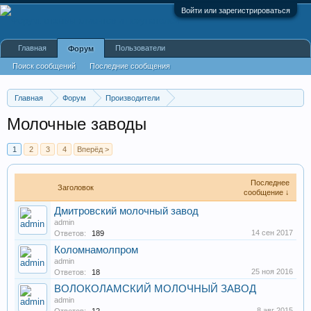
Войти или зарегистрироваться
Главная
Пользователи
Форум
Поиск сообщений
Последние сообщения
Главная
Форум
Производители
Пищевая промышленность
Молочные заводы
1
2
3
4
Вперёд >
Последнее
Заголовок
сообщение ↓
Дмитровский молочный завод
admin
14 сен 2017
Ответов:
189
Коломнамолпром
admin
25 ноя 2016
Ответов:
18
ВОЛОКОЛАМСКИЙ МОЛОЧНЫЙ ЗАВОД
admin
8 авг 2015