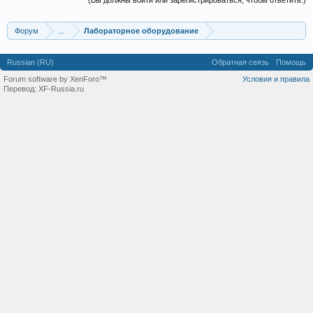
(Вы должны войти или зарегистрироваться, чтобы ответить.)
Форум
...
Лабораторное оборудование
Russian (RU)
Обратная связь
Помощь
Forum software by XenForo™
Условия и правила
Перевод:
XF-Russia.ru