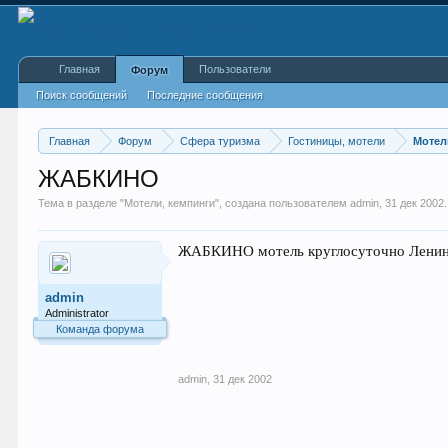
Главная
Пользователи
Форум
Поиск сообщений
Последние сообщения
Главная
Форум
Сфера туризма
Гостиницы, мотели
Мотел
ЖАБКИНО
Тема в разделе "
Мотели, кемпинги
", создана пользователем
admin
,
31 дек 2002
.
ЖАБКИНО мотель круглосуточно Ленинск
admin
Administrator
Команда форума
admin
,
31 дек 2002