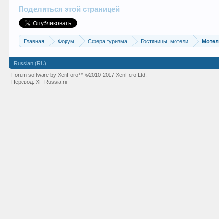
Поделиться этой страницей
Главная
Форум
Сфера туризма
Гостиницы, мотели
Мотел
Russian (RU)
Forum software by XenForo™
©2010-2017 XenForo Ltd.
Перевод:
XF-Russia.ru