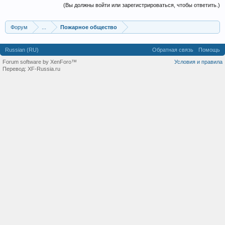
(Вы должны войти или зарегистрироваться, чтобы ответить.)
Форум
...
Пожарное общество
Russian (RU)
Обратная связь
Помощь
Forum software by XenForo™
Условия и правила
Перевод:
XF-Russia.ru