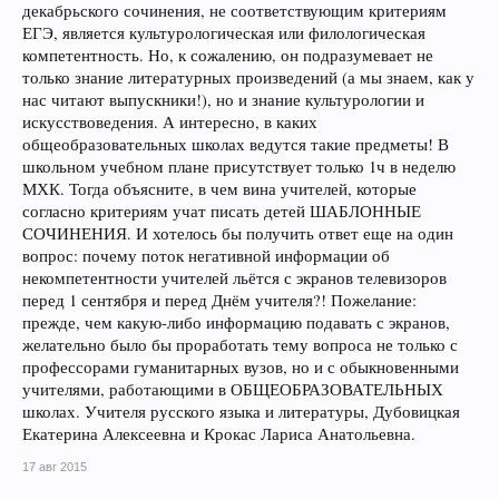
декабрьского сочинения, не соответствующим критериям
ЕГЭ, является культурологическая или филологическая
компетентность. Но, к сожалению, он подразумевает не
только знание литературных произведений (а мы знаем, как у
нас читают выпускники!), но и знание культурологии и
искусствоведения. А интересно, в каких
общеобразовательных школах ведутся такие предметы! В
школьном учебном плане присутствует только 1ч в неделю
МХК. Тогда объясните, в чем вина учителей, которые
согласно критериям учат писать детей ШАБЛОННЫЕ
СОЧИНЕНИЯ. И хотелось бы получить ответ еще на один
вопрос: почему поток негативной информации об
некомпетентности учителей льётся с экранов телевизоров
перед 1 сентября и перед Днём учителя?! Пожелание:
прежде, чем какую-либо информацию подавать с экранов,
желательно было бы проработать тему вопроса не только с
профессорами гуманитарных вузов, но и с обыкновенными
учителями, работающими в ОБЩЕОБРАЗОВАТЕЛЬНЫХ
школах. Учителя русского языка и литературы, Дубовицкая
Екатерина Алексеевна и Крокас Лариса Анатольевна.
17 авг 2015