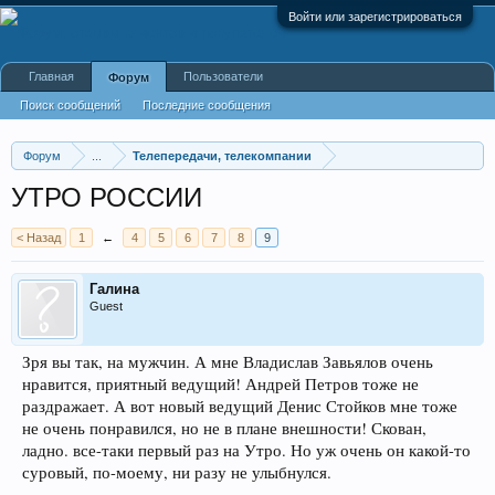
Войти или зарегистрироваться
Главная
Пользователи
Форум
Поиск сообщений
Последние сообщения
Форум
...
Телепередачи, телекомпании
УТРО РОССИИ
< Назад
1
←
4
5
6
7
8
9
Галина
Guest
Зря вы так, на мужчин. А мне Владислав Завьялов очень
нравится, приятный ведущий! Андрей Петров тоже не
раздражает. А вот новый ведущий Денис Стойков мне тоже
не очень понравился, но не в плане внешности! Скован,
ладно. все-таки первый раз на Утро. Но уж очень он какой-то
суровый, по-моему, ни разу не улыбнулся.