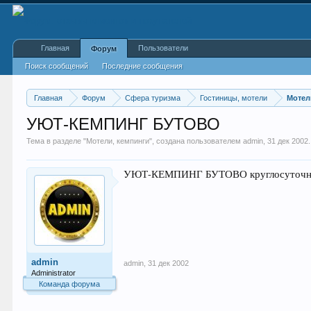
Главная
Пользователи
Форум
Поиск сообщений
Последние сообщения
Главная
Форум
Сфера туризма
Гостиницы, мотели
Мотел
УЮТ-КЕМПИНГ БУТОВО
Тема в разделе "
Мотели, кемпинги
", создана пользователем
admin
,
31 дек 2002
.
УЮТ-КЕМПИНГ БУТОВО круглосуточно М
admin
admin
,
31 дек 2002
Administrator
Команда форума