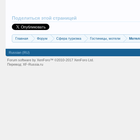
Поделиться этой страницей
Главная
Форум
Сфера туризма
Гостиницы, мотели
Мотел
Russian (RU)
Forum software by XenForo™
©2010-2017 XenForo Ltd.
Перевод:
XF-Russia.ru