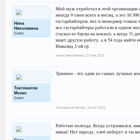
Мой муж отработал в этой организации с
иногда 9 смен всего в месяц, а это 10.3
гастарбайтеров, вот и менеджер гоняла 
Нина
все гастарбайтеры работали в одном мес
Николаевна
(таскал ее баулы на вокзал), а когда 31 
Guest
ищет другую работу, а в 54 года найти 
Инвалид 2-ой гр.
Нина Николаевна
,
27 янв 2010
Трианон - это один из самых лучшых ком
Токтоматов
Мелис
Guest
Токтоматов Мелис
,
19 окт 2010
Работаю полгода. Когда устраивался, ник
никак! Нет народу, хлеб неберут и ты к