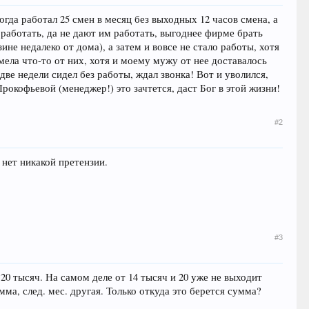
гда работал 25 смен в месяц без выходных 12 часов смена, а
ят работать, да не дают им работать, выгоднее фирме брать
не недалеко от дома), а затем и вовсе не стало работы, хотя
мела что-то от них, хотя и моему мужу от нее доставалось
н две недели сидел без работы, ждал звонка! Вот и уволился,
рокофьевой (менеджер!) это зачтется, даст Бог в этой жизни!
#2
 нет никакой претензии.
#3
 20 тысяч. На самом деле от 14 тысяч и 20 уже не выходит
ма, след. мес. другая. Только откуда это берется сумма?