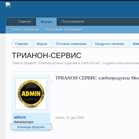
Главная
Пользователи
Форум
Поиск сообщений
Последние сообщения
Главная
Форум
Оптовые компании
Продукты питания
Хле
ТРИАНОН-СЕРВИС
Тема в разделе "
Хлебобулочные изделия и хлеб оптом
", создана пользовател
ТРИАНОН-СЕРВИС хлебопродукты Москва
admin
admin
,
31 дек 2002
Administrator
Команда форума