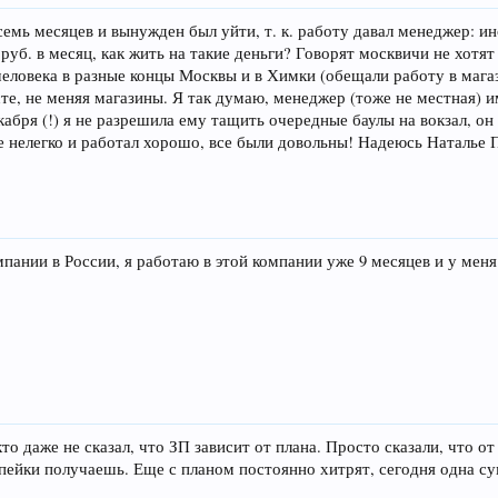
емь месяцев и вынужден был уйти, т. к. работу давал менеджер: ино
00 руб. в месяц, как жить на такие деньги? Говорят москвичи не хот
человека в разные концы Москвы и в Химки (обещали работу в магази
те, не меняя магазины. Я так думаю, менеджер (тоже не местная) и
декабря (!) я не разрешила ему тащить очередные баулы на вокзал, о
ее нелегко и работал хорошо, все были довольны! Надеюсь Наталье П
пании в России, я работаю в этой компании уже 9 месяцев и у меня
то даже не сказал, что ЗП зависит от плана. Просто сказали, что от
опейки получаешь. Еще с планом постоянно хитрят, сегодня одна сум