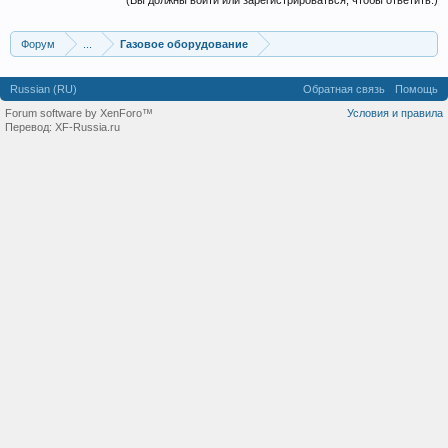
(Вы должны войти или зарегистрироваться, чтобы ответить.)
Форум
...
Газовое оборудование
Russian (RU)
Обратная связь
Помощь
Forum software by XenForo™
Условия и правила
Перевод:
XF-Russia.ru