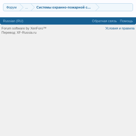
Форум
...
Системы охранно-пожарной сигнализации
Russian (RU)
Обратная связь
Помощь
Forum software by XenForo™
Условия и правила
Перевод:
XF-Russia.ru