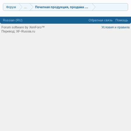
Форум
...
Печатная продукция, продажа газет и журналов
Russian (RU)
Обратная связь
Помощь
Forum software by XenForo™
Условия и правила
Перевод:
XF-Russia.ru