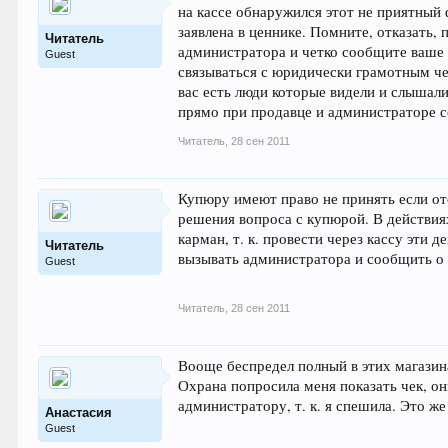
на кассе обнаружился этот не приятный фа
заявлена в ценнике. Помните, отказать,
Читатель
администратора и четко сообщите ваше 
Guest
связываться с юридически грамотным чел
вас есть люди которые видели и слышали
прямо при продавце и администраторе 
Читатель
,
28 сен 2011
Купюру имеют право не принять если отс
решения вопроса с купюрой. В действиях
карман, т. к. провести через кассу эти
Читатель
вызывать администратора и сообщить о 
Guest
Читатель
,
28 сен 2011
Вооще беспредел полный в этих магазина
Охрана попросила меня показать чек, он
администратору, т. к. я спешила. Это же
Анастасия
Guest