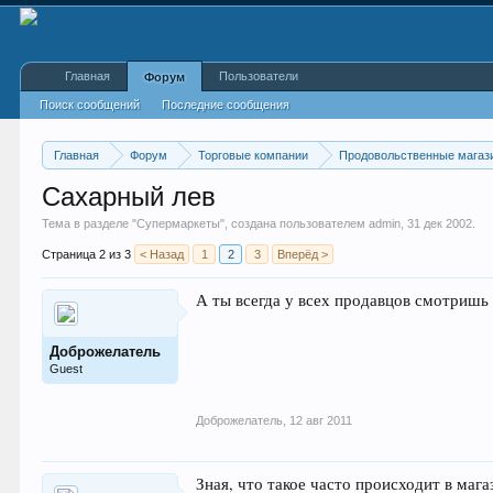
Главная
Пользователи
Форум
Поиск сообщений
Последние сообщения
Главная
Форум
Торговые компании
Продовольственные магаз
Сахарный лев
Тема в разделе "
Супермаркеты
", создана пользователем
admin
,
31 дек 2002
.
Страница 2 из 3
< Назад
1
2
3
Вперёд >
А ты всегда у всех продавцов смотриш
Доброжелатель
Guest
Доброжелатель
,
12 авг 2011
Зная, что такое часто происходит в маг