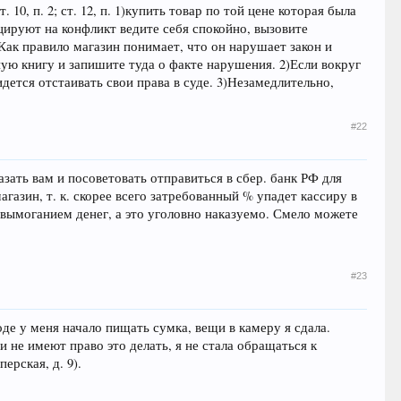
10, п. 2; ст. 12, п. 1)купить товар по той цене которая была
оцируют на конфликт ведите себя спокойно, вызовите
ак правило магазин понимает, что он нарушает закон и
ную книгу и запишите туда о факте нарушения. 2)Если вокруг
дется отстаивать свои права в суде. 3)Незамедлительно,
#22
зать вам и посоветовать отправиться в сбер. банк РФ для
газин, т. к. скорее всего затребованный % упадет кассиру в
и вымоганием денег, а это уголовно наказуемо. Смело можете
#23
оде у меня начало пищать сумка, вещи в камеру я сдала.
 не имеют право это делать, я не стала обращаться к
ерская, д. 9).