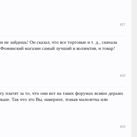
#27
 не зайдешь! Он сказал, что все торговые и т. д., сначала
о-Фоминский магазин самый лучший и коллектив, и товар!
#28
ату платят за то, что они вот на таких форумах всякое дерьмо
льше. Так что это Вы, наверное, этакая малолетка или
#29