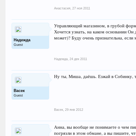
Анастасия
,
27 ноя 2011
Управляющий магазином, в грубой форме 
Хочется узнать, на каком основании Он д
может)? Буду очень признательна, если 
Надежда
Guest
Надежда
,
24 дек 2011
Ну ты, Миша, даёшь. Езжай в Собинку, т
Васек
Guest
Васек
,
29 янв 2012
Анна, вы вообще не понимаете о чем пи
погрязли в этом обмане, а вы пишите, ч