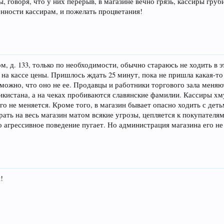
ы, говоря, что у них перерыв, в магазине вечно грязь, кассиры гру
енности кассирам, и пожелать процветания!
, д. 133, только по необходимости, обычно стараюсь не ходить в э
 на кассе цены. Пришлось ждать 25 минут, пока не пришла какая-т
зможно, что оно не ее. Продавцы и работники торгового зала меняю
икистана, а на чеках пробиваются славянские фамилии. Кассиры хму
го не меняется. Кроме того, в магазин бывает опасно ходить с деть
ать на весь магазин матом всякие угрозы, цепляется к покупателям
о агрессивное поведение пугает. Но администрация магазина его не
!