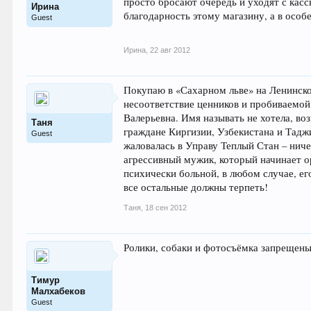
просто бросают очередь и уходят с касс
Ирина
благодарность этому магазину, а в особ
Guest
Ирина
,
22 авг 2012
Покупаю в «Сахарном льве» на Ленинском
несоответствие ценников и пробиваемой
Валерьевна. Имя называть не хотела, во
Таня
граждане Киргизии, Узбекистана и Тадж
Guest
жаловалась в Управу Теплый Стан – ниче
агрессивный мужик, который начинает ор
психически больной, в любом случае, ег
все остальные должны терпеть!
Таня
,
18 сен 2012
Ролики, собаки и фотосъёмка запрещены
Тимур
Малхабеков
Guest