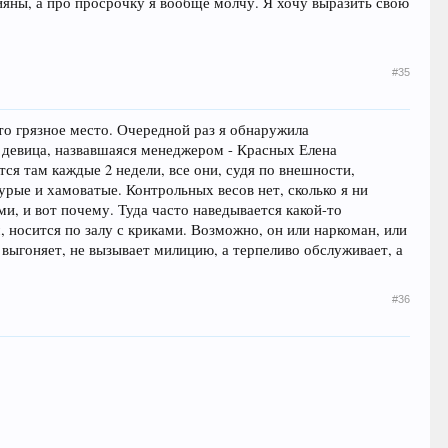
бияны, а про просрочку я вообще молчу. Я хочу выразить свою
#35
то грязное место. Очередной раз я обнаружила
о девица, назвавшаяся менеджером - Красных Елена
тся там каждые 2 недели, все они, судя по внешности,
рые и хамоватые. Контрольных весов нет, сколько я ни
ми, и вот почему. Туда часто наведывается какой-то
, носится по залу с криками. Возможно, он или наркоман, или
 выгоняет, не вызывает милицию, а терпеливо обслуживает, а
#36