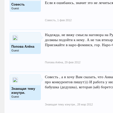
Если я ошибаюсь, значит это не лечиться
Совесть
Guest
Совесть
,
1 фев 2012
Надежда, не вижу смысла наговора на Рус
должны подойти к нему. А не так втихар
Приезжайте в наро-фоминск, гор. Наро-
Попова Алёна
Guest
Попова Алёна
,
29 фев 2012
Совесть , а я хочу Вам сказать, что Анн
про конкурентов пишут))) И работа у них
бабушка (дедушка), которая (ый) боретс
Знающая тему
изнутри.
Guest
Знающая тему изнутри.
,
28 мар 2012