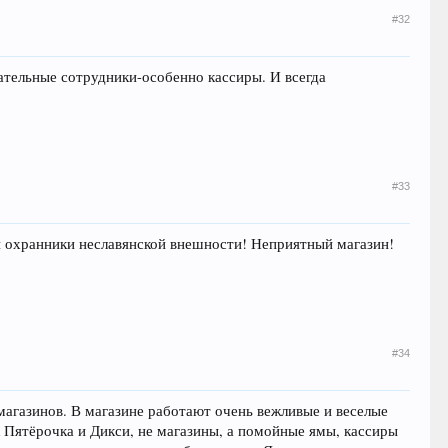
#32
ательные сотрудники-особенно кассиры. И всегда
#33
и охранники неславянской внешности! Неприятный магазин!
#34
 магазинов. В магазине работают очень вежливые и веселые
ак Пятёрочка и Дикси, не магазины, а помойные ямы, кассиры