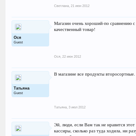
Светлана
,
21 июн 2012
Магазин очень хороший-по сравнению с 
качественный товар!
Ося
Guest
Ося
,
22 июн 2012
В магазине все продукты второсортные.
Татьяна
Guest
Татьяна
,
3 июл 2012
Эй, люди, если Вам так не нравится это
кассиры, сколько раз туда ходила, ни ра