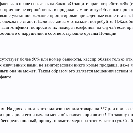
кт вы в праве ссылаясь на Закон «О защите прав потребителей» (ст. 
 по причине не верной цены, в продажи вам не могут!Если вас пров
выше указанное желание процитировав приведенные выше статьи. К
овеком не станет. Если все-же вам отказали, потребуйте: 1)Жалоб
 ваш конфликт, попросите их номера телефонов, на случай если при
сообщите о нарушении в соответствующие органы Полиции.
утствует более 50% или номер банкноты, кассир обязан только отка
 озвученных вами, не заинтересован никто кроме продавца, даже ма
 деньги она не может. Таким образом это является мошенничеством 
факте.
х! На днях зашла в этот магазин купила товара на 357 р. и при вых
и проверили его и начали меня обыскивать при людях! По закону они
 беспредел полный, прошу, примите меры на этот магазин (ул. Снайп