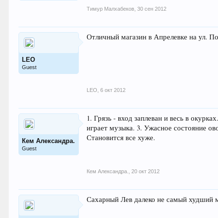
Тимур Малхабеков
,
30 сен 2012
Отличный магазин в Апрелевке на ул. Пой
LEO
Guest
LEO
,
6 окт 2012
1. Грязь - вход заплеван и весь в окурк
играет музыка. 3. Ужасное состояние ов
Становится все хуже.
Кем Александра.
Guest
Кем Александра.
,
20 окт 2012
Сахарный Лев далеко не самый худший ма