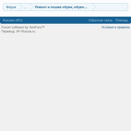
Форум
...
Ремонт и пошив обуви, обувные мастерские
Russian (RU)
Обратная связь
Помощь
Forum software by XenForo™
Условия и правила
Перевод:
XF-Russia.ru