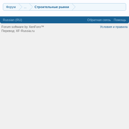
Форум
...
Строительные рынки
Russian (RU)
Обратная связь
Помощь
Forum software by XenForo™
Условия и правила
Перевод:
XF-Russia.ru