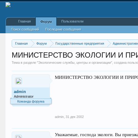
Главная
Пользователи
Форум
Поиск сообщений
Последние сообщения
Главная
Форум
Государственные предприятия
Административ
МИНИСТЕРСТВО ЭКОЛОГИИ И П
Тема в разделе "
Экологические службы, центры и организации
", создана поль
МИНИСТЕРСТВО ЭКОЛОГИИ И ПРИРОДОП
admin
Administrator
Команда форума
admin
,
31 дек 2002
Уважаемые, господа экологи. Вы приезж