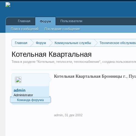
Главная
Пользователи
Форум
Поиск сообщений
Последние сообщения
Главная
Форум
Коммунальные службы
Техническое обслужив
Котельная Квартальная
Тема в разделе "
Котельные, теплосети, теплоснабжение
", создана пользовате
Котельная Квартальная Бронницы г., Пу
admin
Administrator
Команда форума
admin
,
31 дек 2002