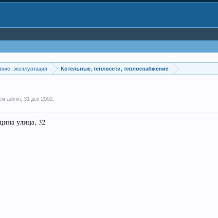
ание, эксплуатация
Котельные, теплосети, теплоснабжение
лем
admin
,
31 дек 2002
.
щина улица, 32