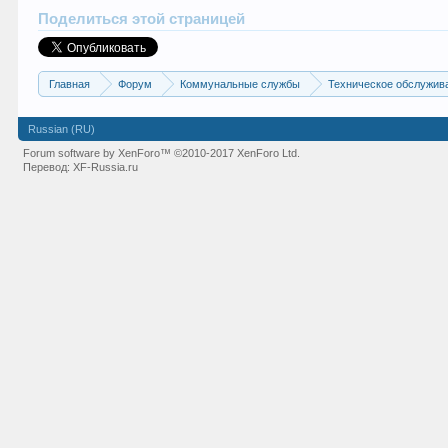
Поделиться этой страницей
Главная
Форум
Коммунальные службы
Техническое обслужив
Russian (RU)
Forum software by XenForo™
©2010-2017 XenForo Ltd.
Перевод:
XF-Russia.ru