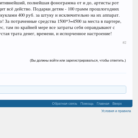
итивнейший, полнейшая фонограмма от и до, артисты рот
одит всё действо. Подарки детям - 100 грамм прошлогодних
куклами 400 руб. за штуку и исключительно на их аппарат.
о! За потраченные средства 1500*3=4500 за места в партере,
ес, там по крайней мере все затраты себя оправдывают с
устая трата денег, времени, и испорченное настроение!
#2
(Вы должны войти или зарегистрироваться, чтобы ответить.)
Обратная связь
Помощь
Главная
Вверх
Условия и правила