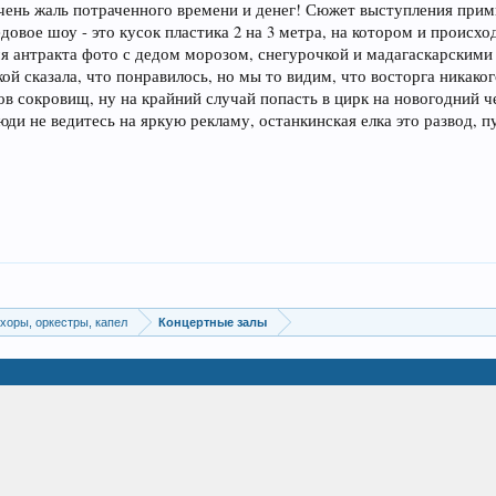
чень жаль потраченного времени и денег! Сюжет выступления прим
довое шоу - это кусок пластика 2 на 3 метра, на котором и происх
я антракта фото с дедом морозом, снегурочкой и мадагаскарскими 
кой сказала, что понравилось, но мы то видим, что восторга никаког
в сокровищ, ну на крайний случай попасть в цирк на новогодний ч
юди не ведитесь на яркую рекламу, останкинская елка это развод, п
хоры, оркестры, капел
Концертные залы