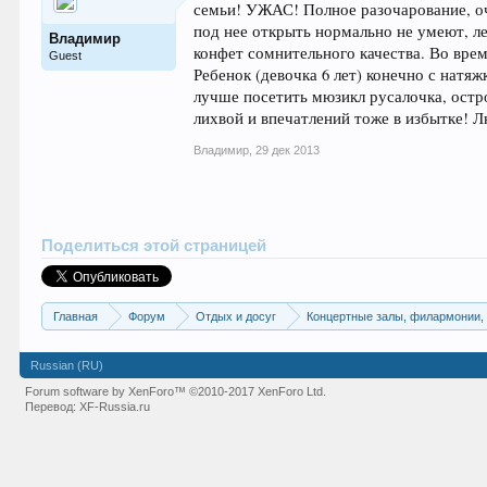
семьи! УЖАС! Полное разочарование, о
под нее открыть нормально не умеют, ле
Владимир
конфет сомнительного качества. Во врем
Guest
Ребенок (девочка 6 лет) конечно с натяж
лучше посетить мюзикл русалочка, остро
лихвой и впечатлений тоже в избытке! Л
Владимир
,
29 дек 2013
Поделиться этой страницей
Главная
Форум
Отдых и досуг
Концертные залы, филармонии, 
Russian (RU)
Forum software by XenForo™
©2010-2017 XenForo Ltd.
Перевод:
XF-Russia.ru