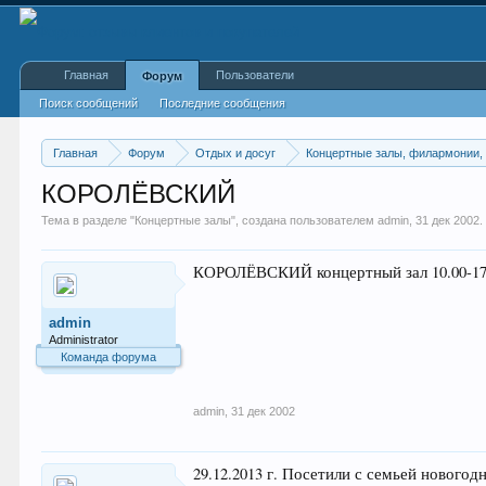
Главная
Пользователи
Форум
Поиск сообщений
Последние сообщения
Главная
Форум
Отдых и досуг
Концертные залы, филармонии, 
КОРОЛЁВСКИЙ
Тема в разделе "
Концертные залы
", создана пользователем
admin
,
31 дек 2002
.
КОРОЛЁВСКИЙ концертный зал 10.00-17.00
admin
Administrator
Команда форума
admin
,
31 дек 2002
29.12.2013 г. Посетили с семьей новогод