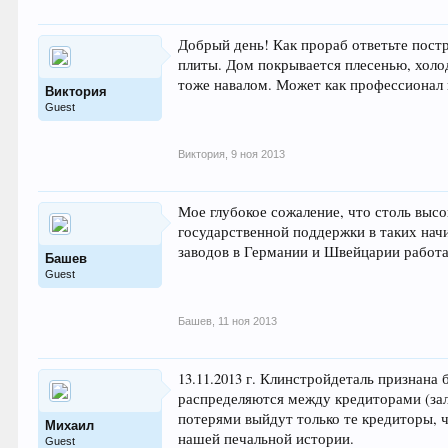
Добрый день! Как прораб ответьте пост
плиты. Дом покрывается плесенью, холо
тоже навалом. Может как профессионал 
Виктория
Guest
Виктория
,
9 ноя 2013
Мое глубокое сожаление, что столь выс
государственной поддержки в таких нач
заводов в Германии и Швейцарии работают
Башев
Guest
Башев
,
11 ноя 2013
13.11.2013 г. Клинстройдеталь признана
распределяются между кредиторами (зал
потерями выйдут только те кредиторы, 
Михаил
нашей печальной истории.
Guest