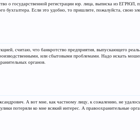
ство о государственной регистрации юр. лица, выписка из ЕГРЮЛ, п
ого бухгалтера. Если это удобно, то пришлите, пожалуйста, свою эл
укцией, считаю, что банкротство предприятия, выпускающего реал
производственными, или сбытовыми проблемами. Надо искать моше
хранительных органов.
андрович. А вот мне, как частному лицу, к сожалению, не удалос
жулики потеряли ко мне всякий интерес. А правоохранительные орг