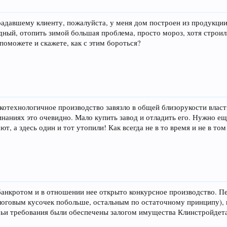
радавшему клиенту, пожалуйста, у меня дом построен из продукции
дный, отопить зимой большая проблема, просто мороз, хотя строил
поможете и скажете, как с этим бороться?
окотехнологичное производство завязло в общей близорукости вла
инаниях это очевидно. Мало купить завод и отладить его. Нужно е
, а здесь один и тот утопили! Как всегда не в то время и не в том
 банкротом и в отношении нее открыто конкурсное производство. П
оговым кусочек побольше, остальным по остаточному принципу), 
чьи требования были обеспечены залогом имущества Клинстройдетал