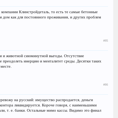
 компании Клинстройдеталь, то есть те самые бетонные
и дом как для постоянного проживания, и других проблем
#85
сти и животной сиюминутной выгоды. Отсутствие
ще преодолеть инерцию и менталитет среды. Десятки таких
 месте.
#86
еревожу на русский: имущество распродается, деньги
контора ликвидируется. Короче говоря, с наименьшими
и, т. е. банки. Остальные мимо кассы. Видимо это финал