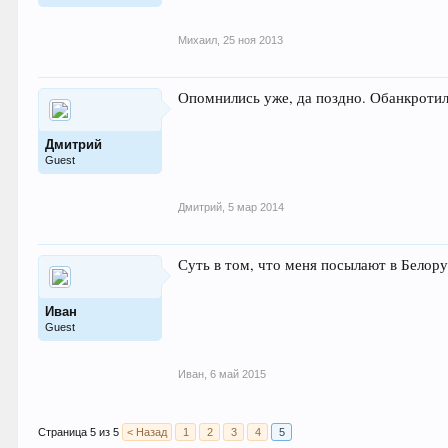
Михаил
,
25 ноя 2013
Опомнились уже, да поздно. Обанкротил
Дмитрий
Guest
Дмитрий
,
5 мар 2014
Суть в том, что меня посылают в Белору
Иван
Guest
Иван
,
6 май 2015
Страница 5 из 5
< Назад
1
2
3
4
5