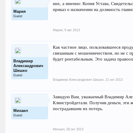
них, а именно: Копия Устава, Свидетель
приказ о назначении на должность главн
Мария
Guest
Мария
,
9 авг 2013
Как частное лицо, пользовавшееся прод
связанным с мошенничеством, но не с 
будет рентабельным. Это задача правоо
Владимир
Александрович
Шишко
Guest
Владимир Александрович Шишко
,
21 окт 2013
Завидую Вам, уважаемый Владимир Алекс
Клинстройдетали. Получив деньги, эти 
пострадавшим их потерь.
Михаил
Guest
Михаил
,
28 окт 2013