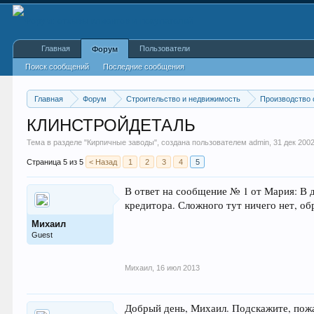
Главная
Пользователи
Форум
Поиск сообщений
Последние сообщения
Главная
Форум
Строительство и недвижимость
Производство 
КЛИНСТРОЙДЕТАЛЬ
Тема в разделе "
Кирпичные заводы
", создана пользователем
admin
,
31 дек 200
Страница 5 из 5
< Назад
1
2
3
4
5
В ответ на сообщение № 1 от Мария: В 
кредитора. Сложного тут ничего нет, об
Михаил
Guest
Михаил
,
16 июл 2013
Добрый день, Михаил. Подскажите, пожа